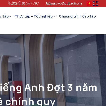
(024) 38 547 797
giaovu@ptit.edu.vn
c tập
Thực tập – Tốt nghiệp
Chương trình đào tạo
Tiếng Anh Đợt 3 năm
 hệ chính quy