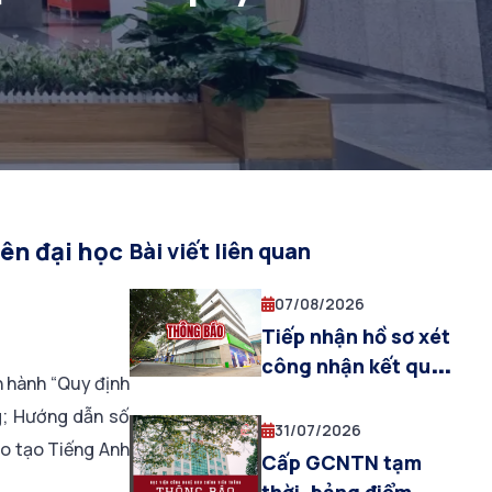
iên đại học
Bài viết liên quan
07/08/2026
Tiếp nhận hồ sơ xét
công nhận kết quả
 hành “Quy định
học tập và chuyển
g; Hướng dẫn số
đổi điểm thi chứng
31/07/2026
ào tạo Tiếng Anh
chỉ ACCA và điểm
Cấp GCNTN tạm
các môn thi ACCA