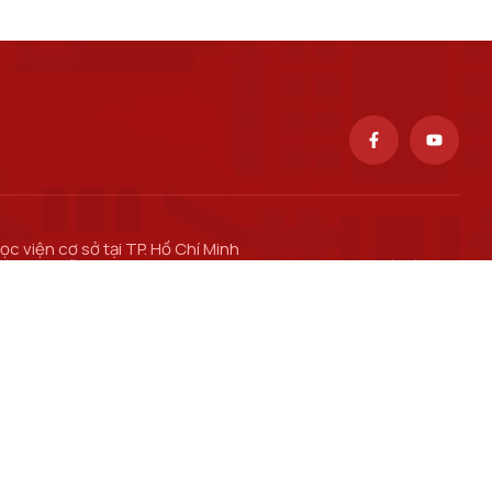
ọc viện cơ sở tại TP. Hồ Chí Minh
ố 11 Nguyễn Đình Chiểu, phường Sài Gòn, Thành phố Hồ Chí
inh.
ơ sở đào tạo tại TP Hồ Chí Minh
ố 97 Man Thiện, phường Tăng Nhơn Phú, thành phố Hồ Chí
inh.
ổng thông tin Đào tạo