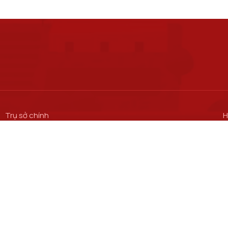
Trụ sở chính
H
S
Số 122 Hoàng Quốc Việt, phường Nghĩa Đô, thành phố Hà Nội.
M
Cơ sở đào tạo tại Hà Nội
C
S
Số 96A Trần Phú, phường Hà Đông, thành phố Hà Nội.
M
Học viện Cơ sở TP. Hồ Chí Minh​
C