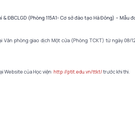
ảo thí & ĐBCLGD (Phòng 115A1- Cơ sở đào tạo Hà Đông) – Mẫu 
hi tại Văn phòng giao dịch Một cửa (Phòng TCKT) từ ngày 08/
tại Website của Học viện:
http://ptit.edu.vn/ttkt/
trước khi thi.