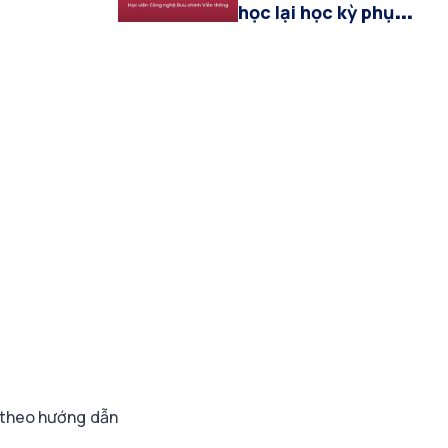
học lại học kỳ phụ
(hè) năm học 2025-
2026
theo hướng dẫn