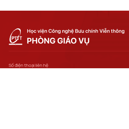
Số điện thoại liên hệ
024 3756 2186
Email
ctsv@ptit.edu.vn
Đường dẫn liên kết
Bộ Khoa học và Công nghệ