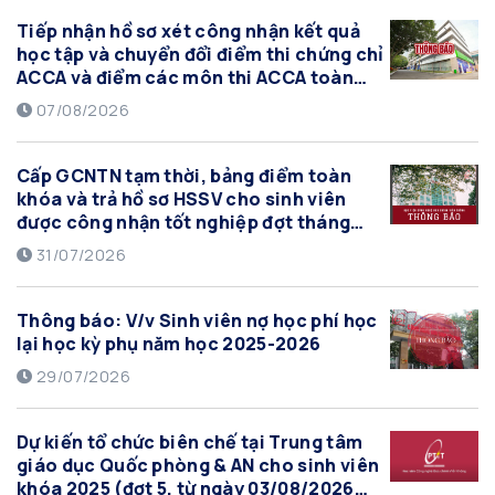
đào tạo đại học theo tín chỉ của Học viện Công
Tiếp nhận hồ sơ xét công nhận kết quả
nghệ Bưu chính Viễn thông; Căn cứ Quyết định
học tập và chuyển đổi điểm thi chứng chỉ
ACCA và điểm các môn thi ACCA toàn
số 734/QĐ-HV ngày 05/10/2020 của Giám đốc
cầu sang các học phần tương ứng thuộc
Học viện Công […]
07/08/2026
chương trình đào tạo ngành Kế toán và
Kế toán chất lượng cao – ACCA
Cấp GCNTN tạm thời, bảng điểm toàn
khóa và trả hồ sơ HSSV cho sinh viên
được công nhận tốt nghiệp đợt tháng
07/2026 (khóa 2022 khối ngành kinh tế,
31/07/2026
Truyền thông ĐPT và Báo chí)
Thông báo: V/v Sinh viên nợ học phí học
lại học kỳ phụ năm học 2025-2026
29/07/2026
Dự kiến tổ chức biên chế tại Trung tâm
giáo dục Quốc phòng & AN cho sinh viên
khóa 2025 (đợt 5, từ ngày 03/08/2026