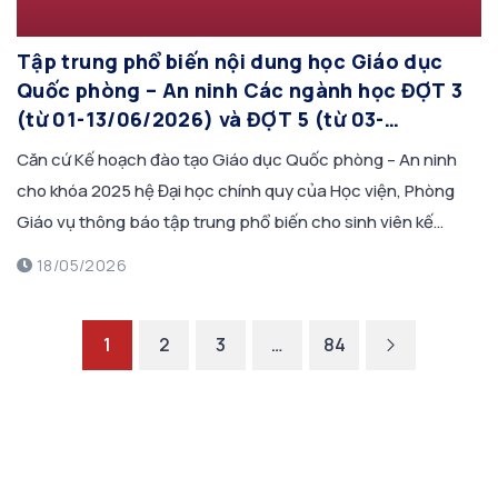
Tập trung phổ biến nội dung học Giáo dục
Quốc phòng – An ninh Các ngành học ĐỢT 3
(từ 01-13/06/2026) và ĐỢT 5 (từ 03-
12/08/2026) Khóa 2025 – hệ ĐHCQ
Căn cứ Kế hoạch đào tạo Giáo dục Quốc phòng – An ninh
cho khóa 2025 hệ Đại học chính quy của Học viện, Phòng
Giáo vụ thông báo tập trung phổ biến cho sinh viên kế
hoạch tổ chức học tập, một số quy định học phần Giáo dục
18/05/2026
Quốc phòng- An ninh (GDQP-AN) […]
1
2
3
…
84