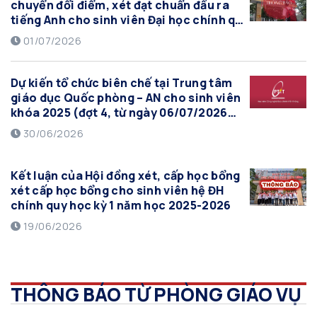
chuyển đổi điểm, xét đạt chuẩn đầu ra
tiếng Anh cho sinh viên Đại học chính quy
có chứng chỉ tiếng Anh quốc tế theo quy
01/07/2026
định, Học kỳ 1 năm học 2026-2027 (đợt
tháng 7/2026)
Dự kiến tổ chức biên chế tại Trung tâm
giáo dục Quốc phòng – AN cho sinh viên
khóa 2025 (đợt 4, từ ngày 06/07/2026
đến ngày 26/07/2026)
30/06/2026
Kết luận của Hội đồng xét, cấp học bổng
xét cấp học bổng cho sinh viên hệ ĐH
chính quy học kỳ 1 năm học 2025-2026
19/06/2026
THÔNG BÁO TỪ PHÒNG GIÁO VỤ