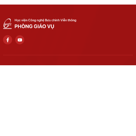
Số điện thoại liên hệ
024 3756 2186
Trụ sở chính
Số 122 Hoàng Quốc Việt, phường Nghĩa Đô, thành phố Hà Nội.
Học viện cơ sở tại TP. Hồ Chí Minh
Số 11 Nguyễn Đình Chiểu, phường Sài Gòn, Thành phố Hồ Chí
Minh.
Email
ctsv@ptit.edu.vn
Cơ sở đào tạo tại Hà Nội
Số 96A Trần Phú, phường Hà Đông, thành phố Hà Nội.