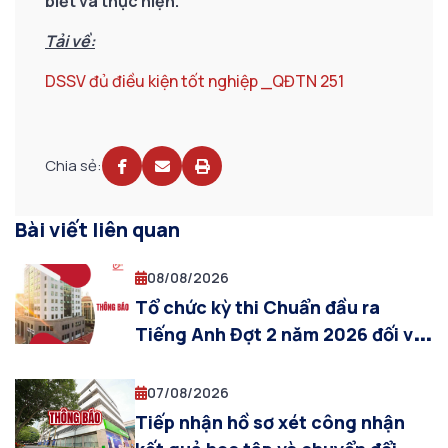
biết và thực hiện.
Tải về:
DSSV đủ điều kiện tốt nghiệp _QĐTN 251
Chia sẻ:
Bài viết liên quan
08/08/2026
Tổ chức kỳ thi Chuẩn đầu ra
Tiếng Anh Đợt 2 năm 2026 đối với
sinh viên đại học – Cơ sở đào tạo
Hà Nội
07/08/2026
Tiếp nhận hồ sơ xét công nhận