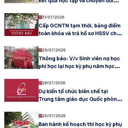
kết quả học tập và chuyển đổi
điểm thi chứng chỉ ACCA và điểm
các môn thi ACCA toàn cầu sang
31/07/2026
các học phần tương ứng thuộc
Cấp GCNTN tạm thời, bảng điểm
chương trình đào tạo ngành Kế
toàn khóa và trả hồ sơ HSSV cho
toán và Kế toán chất lượng cao –
sinh viên được công nhận tốt
ACCA
nghiệp đợt tháng 07/2026 (khóa
29/07/2026
2022 khối ngành kinh tế, Truyền
Thông báo: V/v Sinh viên nợ học
thông ĐPT và Báo chí)
phí học lại học kỳ phụ năm học
2025-2026
28/07/2026
Dự kiến tổ chức biên chế tại
Trung tâm giáo dục Quốc phòng
& AN cho sinh viên khóa 2025
(đợt 5, từ ngày 03/08/2026 đến
20/07/2026
ngày 12/08/2026)
Ban hành kế hoạch thi học kỳ phụ