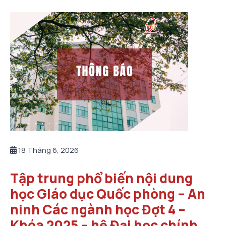
18 Tháng 6, 2026
Tập trung phổ biến nội dung
học Giáo dục Quốc phòng – An
ninh Các ngành học Đợt 4 –
Khóa 2025 – hệ Đại học chính