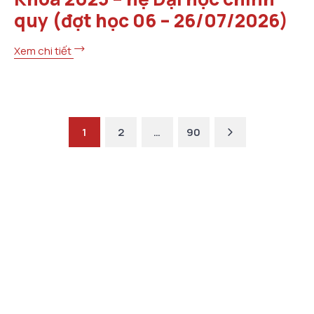
quy (đợt học 06 – 26/07/2026)
Xem chi tiết
Next
1
2
…
90