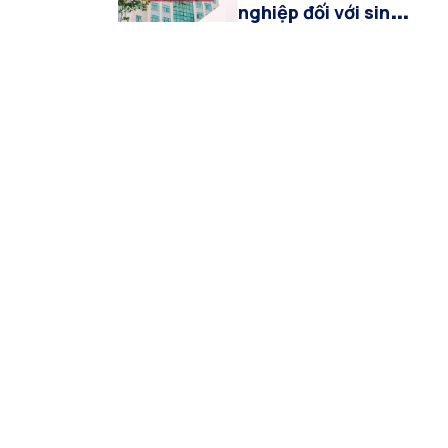
nghiệp đối với sinh
viên hệ Đại học
chính quy khóa
2022-2026 khối
ngành Kinh tế, Báo
chí và Truyền thông
đa phương tiện đợt
tháng 07/2026