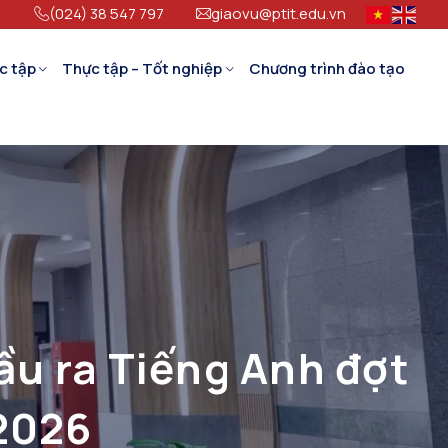
(024) 38 547 797
giaovu@ptit.edu.vn
c tập
Thực tập – Tốt nghiệp
Chương trình đào tạo
ầu ra Tiếng Anh đợt
/2026