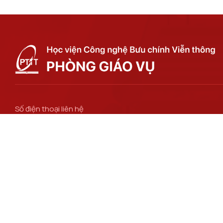
Số điện thoại liên hệ
024 3756 2186
Email
ctsv@ptit.edu.vn
Đường dẫn liên kết
Bộ Khoa học và Công nghệ