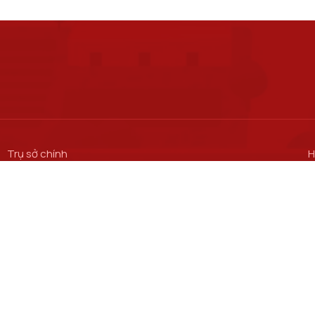
Trụ sở chính
H
S
Số 122 Hoàng Quốc Việt, phường Nghĩa Đô, thành phố Hà Nội.
M
Cơ sở đào tạo tại Hà Nội
C
S
Số 96A Trần Phú, phường Hà Đông, thành phố Hà Nội.
M
Học viện Cơ sở TP. Hồ Chí Minh​
C