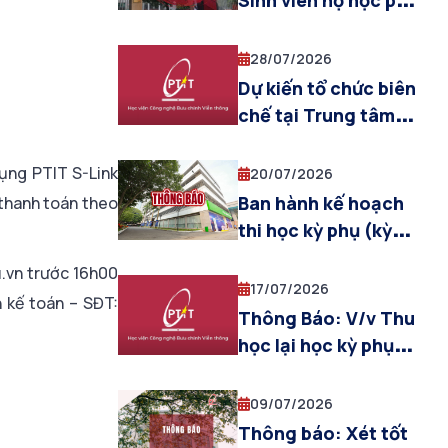
Sinh viên nợ học phí
tháng 07/2026
học lại học kỳ phụ
(khóa 2022 khối
năm học 2025-2026
28/07/2026
ngành kinh tế,
Dự kiến tổ chức biên
Truyền thông ĐPT
chế tại Trung tâm
và Báo chí)
giáo dục Quốc
phòng & AN cho
dụng PTIT S-Link
20/07/2026
sinh viên khóa 2025
Ban hành kế hoạch
 thanh toán theo
(đợt 5, từ ngày
thi học kỳ phụ (kỳ
03/08/2026 đến
hè) năm học 2025-
u.vn trước 16h00
ngày 12/08/2026)
2026
17/07/2026
h kế toán – SĐT:
Thông Báo: V/v Thu
học lại học kỳ phụ
(hè) năm học 2025-
2026
09/07/2026
Thông báo: Xét tốt