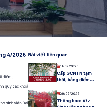
áng 4/2026
Bài viết liên quan
31/07/2026
Cấp GCNTN tạm
ổi điểm;
thời, bảng điểm
toàn khóa và trả hồ
ính quy các khoá
sơ HSSV cho sinh
29/07/2026
viên được công
Thông báo: V/v
ho sinh viên Đại
nhận tốt nghiệp đợt