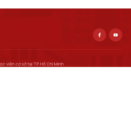
ọc viện cơ sở tại TP. Hồ Chí Minh
ố 11 Nguyễn Đình Chiểu, phường Sài Gòn, Thành phố Hồ Chí
inh.
ơ sở đào tạo tại TP Hồ Chí Minh
ố 97 Man Thiện, phường Tăng Nhơn Phú, thành phố Hồ Chí
inh.
ổng thông tin Đào tạo