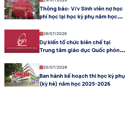
2022 khối ngành kinh tế, Truyền
Thông báo: V/v Sinh viên nợ học
thông ĐPT và Báo chí)
phí học lại học kỳ phụ năm học
2025-2026
28/07/2026
Dự kiến tổ chức biên chế tại
Trung tâm giáo dục Quốc phòng
& AN cho sinh viên khóa 2025
(đợt 5, từ ngày 03/08/2026 đến
20/07/2026
ngày 12/08/2026)
Ban hành kế hoạch thi học kỳ phụ
(kỳ hè) năm học 2025-2026