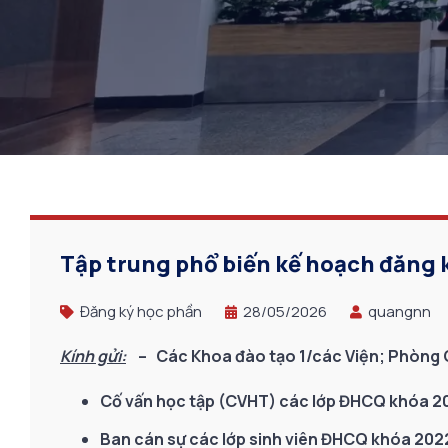
Tập trung phổ biến kế hoạch đăng 
Đăng ký học phần
28/05/2026
quangnn
Kính gửi:
– Các Khoa đào tạo 1/các Viện;
Phòng 
C
ố vấn học tập (C
VHT
)
các lớp ĐHCQ khóa 2
Ban cán sự c
ác lớp sinh viên ĐHCQ khóa 202