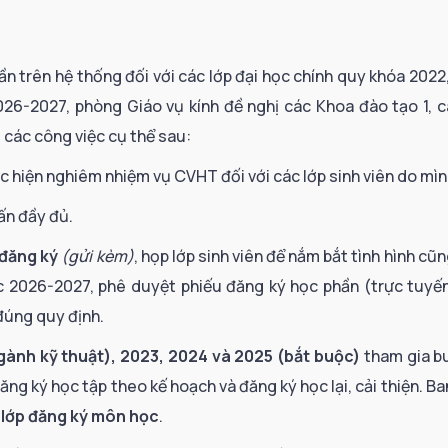
ần trên hệ thống đối với các lớp đại học chính quy khóa 2022
26-2027, phòng Giáo vụ kính đề nghị các Khoa đào tạo 1, c
i các công việc cụ thể sau:
c hiện nghiêm nhiệm vụ CVHT đối với các lớp sinh viên do mìn
ấn đầy đủ.
 đăng ký
(gửi kèm)
, họp lớp sinh viên để nắm bắt tình hình cũ
ọc 2026-2027, phê duyệt phiếu đăng ký học phần (trực tuyế
úng quy định.
ngành kỹ thuật), 2023, 2024 và 2025
(bắt buộc)
tham gia b
g ký học tập theo kế hoạch và đăng ký học lại, cải thiện. Ba
 lớp đăng ký môn học
.