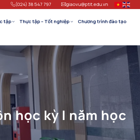
(024) 38 547 797
giaovu@ptit.edu.vn
c tập
Thực tập – Tốt nghiệp
Chương trình đào tạo
ôn học kỳ I năm học