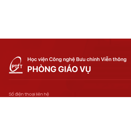
Số điện thoại liên hệ
024 3756 2186
Email
ctsv@ptit.edu.vn