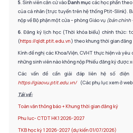
5
. Sinh viên căn cứ vào
Danh mục
các học phần theo
của cá nhân (trực tuyến trên hệ thống Ptit-Slink). 
nộp về Bộ phận một cửa – phòng Giáo vụ
(bản chính 
6
. Đăng ký lịch học (Thời khóa biểu) chính thức: t
(
https://qldt.ptit.edu.vn
) theo khung thời gian đăng 
Kính đề nghị các Khoa/Viện, CVHT thực hiện và yêu cầ
những sinh viên nào không nộp Phiếu đăng ký được x
Các vấn đề cần giải đáp liên hệ số điện t
https://giaovu.ptit.edu.vn/
(Các phụ lục xem ở web
Tải về:
Toàn văn thông báo + Khung thời gian đăng ký
Phu luc- CTDT HK1 2026-2027
TKB học kỳ 1 2026-2027 (dự kiến 01/07/2026)