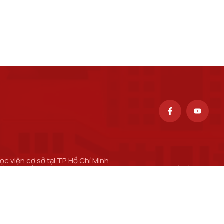
ọc viện cơ sở tại TP. Hồ Chí Minh
ố 11 Nguyễn Đình Chiểu, phường Sài Gòn, Thành phố Hồ Chí
inh.
ơ sở đào tạo tại TP Hồ Chí Minh
ố 97 Man Thiện, phường Tăng Nhơn Phú, thành phố Hồ Chí
inh.