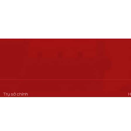
Trụ sở chính
H
S
Số 122 Hoàng Quốc Việt, phường Nghĩa Đô, thành phố Hà Nội.
M
Cơ sở đào tạo tại Hà Nội
C
S
Số 96A Trần Phú, phường Hà Đông, thành phố Hà Nội.
M