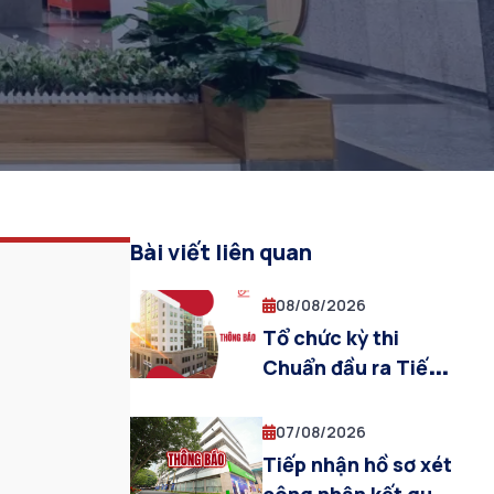
Bài viết liên quan
08/08/2026
Tổ chức kỳ thi
Chuẩn đầu ra Tiếng
Anh Đợt 2 năm 2026
đối với sinh viên đại
07/08/2026
học – Cơ sở đào tạo
Tiếp nhận hồ sơ xét
Hà Nội