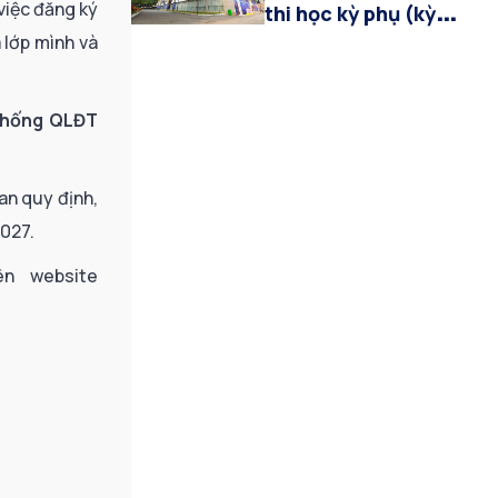
(đợt 5, từ ngày
việc đăng ký
thi học kỳ phụ (kỳ
03/08/2026 đến
 lớp mình và
hè) năm học 2025-
ngày 12/08/2026)
2026
 thống
QLĐT
an quy định,
2027.
ên website