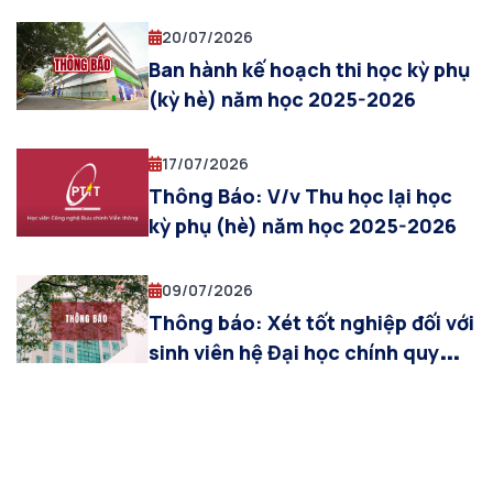
& AN cho sinh viên khóa 2025
(đợt 5, từ ngày 03/08/2026 đến
20/07/2026
ngày 12/08/2026)
Ban hành kế hoạch thi học kỳ phụ
(kỳ hè) năm học 2025-2026
17/07/2026
Thông Báo: V/v Thu học lại học
kỳ phụ (hè) năm học 2025-2026
09/07/2026
Thông báo: Xét tốt nghiệp đối với
sinh viên hệ Đại học chính quy
khóa 2022-2026 khối ngành Kinh
tế, Báo chí và Truyền thông đa
phương tiện đợt tháng 07/2026