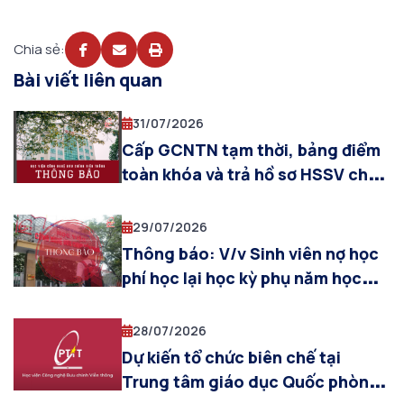
Chia sẻ:
Bài viết liên quan
31/07/2026
Cấp GCNTN tạm thời, bảng điểm
toàn khóa và trả hồ sơ HSSV cho
sinh viên được công nhận tốt
nghiệp đợt tháng 07/2026 (khóa
29/07/2026
2022 khối ngành kinh tế, Truyền
Thông báo: V/v Sinh viên nợ học
thông ĐPT và Báo chí)
phí học lại học kỳ phụ năm học
2025-2026
28/07/2026
Dự kiến tổ chức biên chế tại
Trung tâm giáo dục Quốc phòng