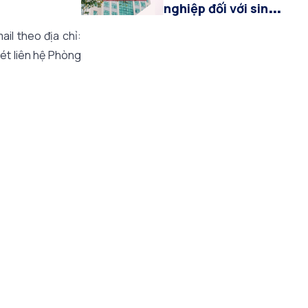
nghiệp đối với sinh
viên hệ Đại học
il theo địa chỉ:
chính quy khóa
ét liên hệ Phòng
2022-2026 khối
ngành Kinh tế, Báo
chí và Truyền thông
đa phương tiện đợt
tháng 07/2026