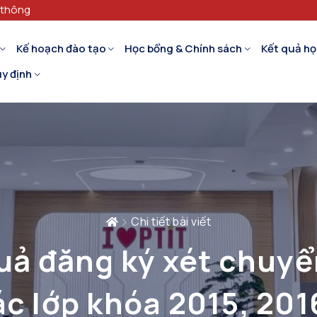
 thông
Kế hoạch đào tạo
Học bổng & Chính sách
Kết quả họ
y định
Chi tiết bài viết
uả đăng ký xét chuyể
ác lớp khóa 2015, 2016