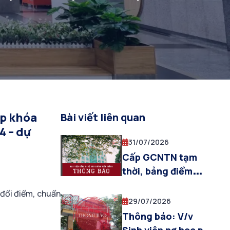
hồ sơ 08/2024 – dự
ớp khóa
Bài viết liên quan
4 – dự
31/07/2026
Cấp GCNTN tạm
thời, bảng điểm
toàn khóa và trả hồ
 đổi điểm, chuẩn
sơ HSSV cho sinh
29/07/2026
viên được công
Thông báo: V/v
nhận tốt nghiệp đợt