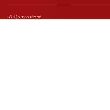
Số điện thoại liên hệ
024 3756 2186
Email
ctsv@ptit.edu.vn
Đường dẫn liên kết
Bộ Khoa học và Công nghệ
Viện Khoa học Kỹ thuật Bưu điện
Viện Kinh tế Bưu điện
Viện Công nghệ Thông tin và Truyền thông CDIT
© Copyright 2024 HocVienCongNgheBuuChin