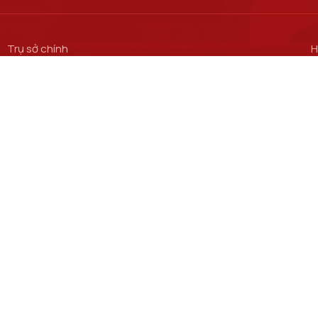
Trụ sở chính
H
S
Số 122 Hoàng Quốc Việt, phường Nghĩa Đô, thành phố Hà Nội.
M
Cơ sở đào tạo tại Hà Nội
C
S
Số 96A Trần Phú, phường Hà Đông, thành phố Hà Nội.
M
Học viện Cơ sở TP. Hồ Chí Minh​
C
Trung tâm Đào tạo Bưu chính Viễn thông
C
Trung tâm Đào tạo quốc tế
C
hVienThong, All rights reserved ® Học viện Công nghệ Bưu chính Viễn thông