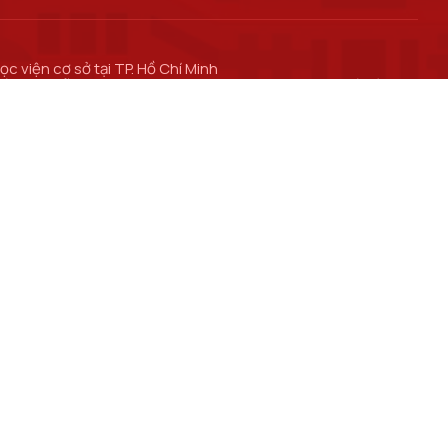
ọc viện cơ sở tại TP. Hồ Chí Minh
ố 11 Nguyễn Đình Chiểu, phường Sài Gòn, Thành phố Hồ Chí
inh.
ơ sở đào tạo tại TP Hồ Chí Minh
ố 97 Man Thiện, phường Tăng Nhơn Phú, thành phố Hồ Chí
inh.
ổng thông tin Đào tạo
ổng thông tin Khoa học Công nghệ
ổng thông tin Hợp tác quốc tế
 giữ bản quyền nội dung trên website này