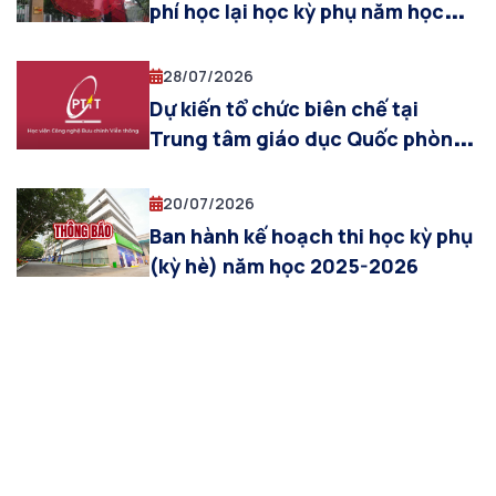
thông ĐPT và Báo chí)
phí học lại học kỳ phụ năm học
2025-2026
28/07/2026
Dự kiến tổ chức biên chế tại
Trung tâm giáo dục Quốc phòng
& AN cho sinh viên khóa 2025
(đợt 5, từ ngày 03/08/2026 đến
20/07/2026
ngày 12/08/2026)
Ban hành kế hoạch thi học kỳ phụ
(kỳ hè) năm học 2025-2026