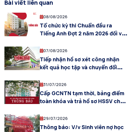
Bài viết liên quan
08/08/2026
Tổ chức kỳ thi Chuẩn đầu ra
Tiếng Anh Đợt 2 năm 2026 đối với
sinh viên đại học – Cơ sở đào tạo
Hà Nội
07/08/2026
Tiếp nhận hồ sơ xét công nhận
kết quả học tập và chuyển đổi
điểm thi chứng chỉ ACCA và điểm
các môn thi ACCA toàn cầu sang
31/07/2026
các học phần tương ứng thuộc
Cấp GCNTN tạm thời, bảng điểm
chương trình đào tạo ngành Kế
toàn khóa và trả hồ sơ HSSV cho
toán và Kế toán chất lượng cao –
sinh viên được công nhận tốt
ACCA
nghiệp đợt tháng 07/2026 (khóa
29/07/2026
2022 khối ngành kinh tế, Truyền
Thông báo: V/v Sinh viên nợ học