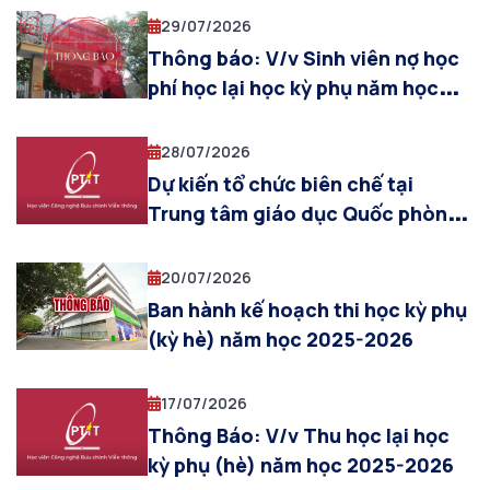
nghiệp đợt tháng 07/2026 (khóa
29/07/2026
2022 khối ngành kinh tế, Truyền
Thông báo: V/v Sinh viên nợ học
thông ĐPT và Báo chí)
phí học lại học kỳ phụ năm học
2025-2026
28/07/2026
Dự kiến tổ chức biên chế tại
Trung tâm giáo dục Quốc phòng
& AN cho sinh viên khóa 2025
(đợt 5, từ ngày 03/08/2026 đến
20/07/2026
ngày 12/08/2026)
Ban hành kế hoạch thi học kỳ phụ
(kỳ hè) năm học 2025-2026
17/07/2026
Thông Báo: V/v Thu học lại học
kỳ phụ (hè) năm học 2025-2026