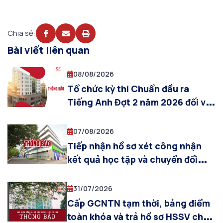
Chia sẻ:
Bài viết liên quan
08/08/2026
Tổ chức kỳ thi Chuẩn đầu ra
Tiếng Anh Đợt 2 năm 2026 đối với
sinh viên đại học – Cơ sở đào tạo
Hà Nội
07/08/2026
Tiếp nhận hồ sơ xét công nhận
kết quả học tập và chuyển đổi
điểm thi chứng chỉ ACCA và điểm
các môn thi ACCA toàn cầu sang
31/07/2026
các học phần tương ứng thuộc
Cấp GCNTN tạm thời, bảng điểm
chương trình đào tạo ngành Kế
toàn khóa và trả hồ sơ HSSV cho