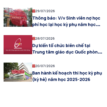
toán và Kế toán chất lượng cao –
sinh viên được công nhận tốt
ACCA
nghiệp đợt tháng 07/2026 (khóa
29/07/2026
2022 khối ngành kinh tế, Truyền
Thông báo: V/v Sinh viên nợ học
thông ĐPT và Báo chí)
phí học lại học kỳ phụ năm học
2025-2026
28/07/2026
Dự kiến tổ chức biên chế tại
Trung tâm giáo dục Quốc phòng
& AN cho sinh viên khóa 2025
(đợt 5, từ ngày 03/08/2026 đến
20/07/2026
ngày 12/08/2026)
Ban hành kế hoạch thi học kỳ phụ
(kỳ hè) năm học 2025-2026