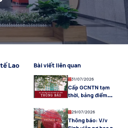
tế Lao
Bài viết liên quan
31/07/2026
Cấp GCNTN tạm
thời, bảng điểm
toàn khóa và trả hồ
sơ HSSV cho sinh
29/07/2026
viên được công
Thông báo: V/v
nhận tốt nghiệp đợt