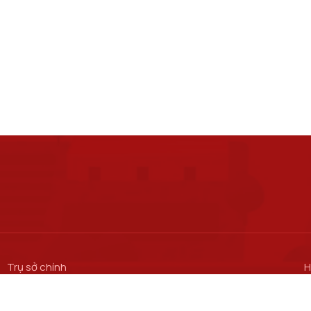
Trụ sở chính
H
S
Số 122 Hoàng Quốc Việt, phường Nghĩa Đô, thành phố Hà Nội.
M
Cơ sở đào tạo tại Hà Nội
C