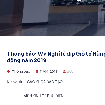
Thông báo: V/v Nghỉ lễ dịp Giỗ tổ Hù
động năm 2019
Thông báo
11/04/2019
ptit
Kính gửi: – CÁC KHOA ĐÀO TẠO 1
– VIỆN KINH TẾ BƯU ĐIỆN