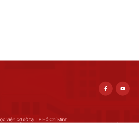
ọc viện cơ sở tại TP. Hồ Chí Minh
ố 11 Nguyễn Đình Chiểu, phường Sài Gòn, Thành phố Hồ Chí
inh.
ơ sở đào tạo tại TP Hồ Chí Minh