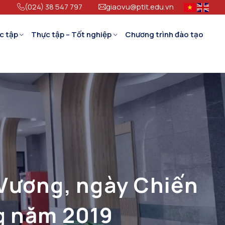
(024) 38 547 797
giaovu@ptit.edu.vn
c tập
Thực tập – Tốt nghiệp
Chương trình đào tạo
 Vương, ngày Chiến
g năm 2019