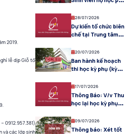
Sinh viên nợ học phí
tháng 07/2026
học lại học kỳ phụ
(khóa 2022 khối
năm học 2025-2026
28/07/2026
ngành kinh tế,
Dự kiến tổ chức biên
Truyền thông ĐPT
chế tại Trung tâm
và Báo chí)
năm 2019.
giáo dục Quốc
phòng & AN cho
20/07/2026
sinh viên khóa 2025
ghỉ lễ dịp Giỗ tổ
Ban hành kế hoạch
(đợt 5, từ ngày
thi học kỳ phụ (kỳ
03/08/2026 đến
hè) năm học 2025-
ngày 12/08/2026)
2026
17/07/2026
Thông Báo: V/v Thu
học lại học kỳ phụ
9.
(hè) năm học 2025-
2026
09/07/2026
 – 0912.957.381)
Thông báo: Xét tốt
n và các lớp sinh