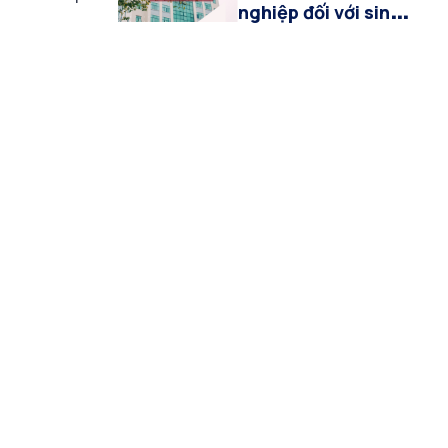
nghiệp đối với sinh
viên hệ Đại học
chính quy khóa
2022-2026 khối
ngành Kinh tế, Báo
chí và Truyền thông
đa phương tiện đợt
tháng 07/2026